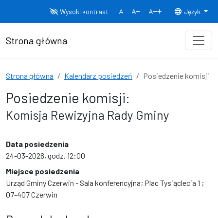
Przejdź do treści
Wysoki kontrast
Język
Normalny rozmiar czcionki
Rozmiar czcionki 150%
Rozmiar czcionki
Strona główna
Strona główna
Kalendarz posiedzeń
Posiedzenie komisji
Posiedzenie komisji:
Komisja Rewizyjna Rady Gminy
Data posiedzenia
24-03-2026, godz. 12:00
Miejsce posiedzenia
Urząd Gminy Czerwin - Sala konferencyjna; Plac Tysiąclecia 1 ;
07-407 Czerwin