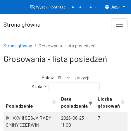
Przejdź do treści
Wysoki kontrast
Język
Normalny rozmiar czcionki
Rozmiar czcionki 150%
Rozmiar czcionki
Strona główna
Strona główna
Głosowania - lista posiedzeń
Głosowania - lista posiedzeń
Pokaż
pozycji
Szukaj:
Data
Liczba
Posiedzenie
posiedzenia
głosowań
XXVIII SESJA RADY
2026-06-23
7
GMINY CZERWIN
11:00