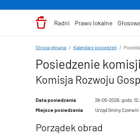
Przejdź do treści
Radni
Prawo lokalne
Głosowa
Strona główna
Kalendarz posiedzeń
Posiedz
Posiedzenie komisji
Komisja Rozwoju Gos
Data posiedzenia
26-05-2026, godz. 12
Miejsce posiedzenia
Urząd Gminy Czerwin -
Porządek obrad