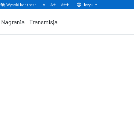
Wysoki kontrast
Język
Normalny rozmiar czcionki
Rozmiar czcionki 150%
Rozmiar czcionki 200%
Nagrania
Transmisja