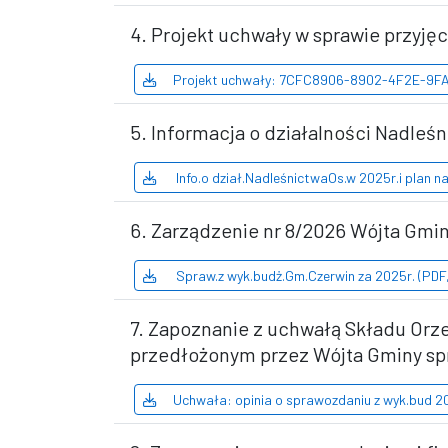
4. Projekt uchwały w sprawie przyj
Projekt uchwały: 7CFC8906-8902-4F2E-9FA
5. Informacja o działalności Nadleśn
Info.o dział.NadleśnictwaOs.w 2025r.i plan na
6. Zarządzenie nr 8/2026 Wójta Gmi
Spraw.z wyk.budż.Gm.Czerwin za 2025r. (PDF
7. Zapoznanie z uchwałą Składu Orz
przedłożonym przez Wójta Gminy sp
Uchwała: opinia o sprawozdaniu z wyk.bud 2