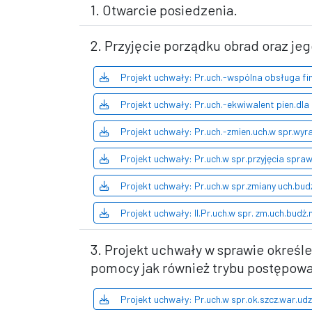
1. Otwarcie posiedzenia.
2. Przyjęcie porządku obrad oraz je
Projekt uchwały: Pr.uch.-wspólna obsługa fi
Projekt uchwały: Pr.uch.-ekwiwalent pien.dla 
Projekt uchwały: Pr.uch.-zmien.uch.w spr.wyra
Projekt uchwały: Pr.uch.w spr.przyjęcia sprawo
Projekt uchwały: Pr.uch.w spr.zmiany uch.budż
Projekt uchwały: II.Pr.uch.w spr. zm.uch.budż.
3. Projekt uchwały w sprawie okreś
pomocy jak również trybu postępowa
Projekt uchwały: Pr.uch.w spr.ok.szcz.war.udz