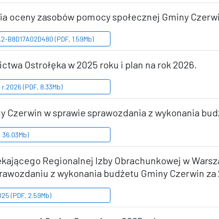
ęcia oceny zasobów pomocy społecznej Gminy Czerwi
2-B8D17A02D480 (PDF, 1.59Mb)
ictwa Ostrołęka w 2025 roku i plan na rok 2026.
 r.2026 (PDF, 8.33Mb)
ny Czerwin w sprawie sprawozdania z wykonania bud
, 36.03Mb)
ekającego Regionalnej Izby Obrachunkowej w Warsza
rawozdaniu z wykonania budżetu Gminy Czerwin za 
025 (PDF, 2.59Mb)