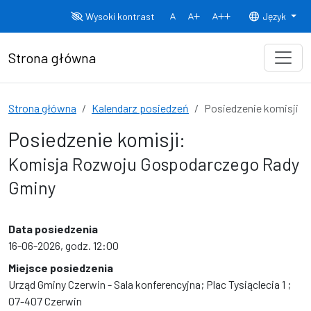
Przejdź do treści
Wysoki kontrast
Język
Normalny rozmiar czcionki
Rozmiar czcionki 150%
Rozmiar czcionki
Strona główna
Strona główna
Kalendarz posiedzeń
Posiedzenie komisji
Posiedzenie komisji:
Komisja Rozwoju Gospodarczego Rady
Gminy
Data posiedzenia
16-06-2026, godz. 12:00
Miejsce posiedzenia
Urząd Gminy Czerwin - Sala konferencyjna; Plac Tysiąclecia 1 ;
07-407 Czerwin