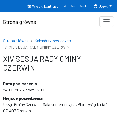
Przejdź do treści
Wysoki kontrast
Język
Normalny rozmiar czcionki
Rozmiar czcionki 150%
Rozmiar czcionki
Strona główna
Strona główna
Kalendarz posiedzeń
XIV SESJA RADY GMINY CZERWIN
XIV SESJA RADY GMINY
CZERWIN
Data posiedzenia
24-06-2025, godz. 12:00
Miejsce posiedzenia
Urząd Gminy Czerwin - Sala konferencyjna; Plac Tysiąclecia 1 ;
07-407 Czerwin