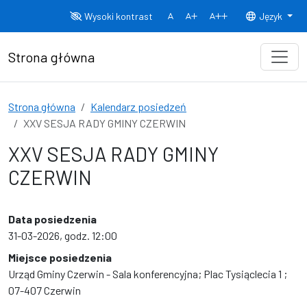
Przejdź do treści
Wysoki kontrast
Język
Normalny rozmiar czcionki
Rozmiar czcionki 150%
Rozmiar czcionki
Strona główna
Strona główna
Kalendarz posiedzeń
XXV SESJA RADY GMINY CZERWIN
XXV SESJA RADY GMINY
CZERWIN
Data posiedzenia
31-03-2026, godz. 12:00
Miejsce posiedzenia
Urząd Gminy Czerwin - Sala konferencyjna; Plac Tysiąclecia 1 ;
07-407 Czerwin