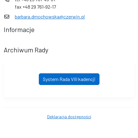
fax +48 29 761-92-17
barbara.dmochowska@czerwin.pl
Informacje
Archiwum Rady
System Rada VIII kadencji
Deklaracja dostępności
© Czerwin. © 2016 - 2026 Wszystkie prawa zastrzeżone. Wykonanie i
obsługa techniczna
AlfaTV - System Rada