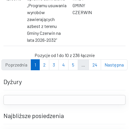
„Programu usuwania
GMINY
wyrobów
CZERWIN
zawierających
azbest z terenu
Gminy Czerwin na
lata 2026-2032”
Pozycje od 1 do 10 z 236 łącznie
Poprzednia
1
2
3
4
5
…
24
Następna
Dyżury
Najbliższe posiedzenia