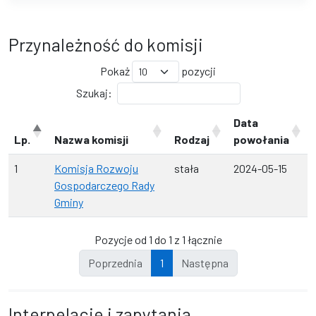
Przynależność do komisji
Pokaż
pozycji
Szukaj:
Data
Lp.
Nazwa komisji
Rodzaj
powołania
1
Komisja Rozwoju
stała
2024-05-15
Gospodarczego Rady
Gminy
Pozycje od 1 do 1 z 1 łącznie
Poprzednia
1
Następna
Interpelacje i zapytania