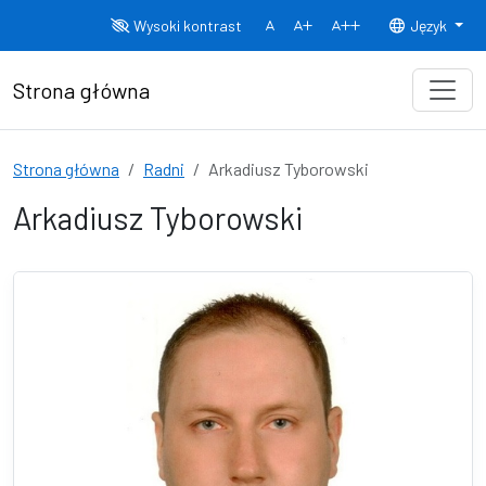
Przejdź do treści
Wysoki kontrast
Język
Normalny rozmiar czcionki
Rozmiar czcionki 150%
Rozmiar czcionki
Strona główna
Strona główna
Radni
Arkadiusz Tyborowski
Arkadiusz Tyborowski